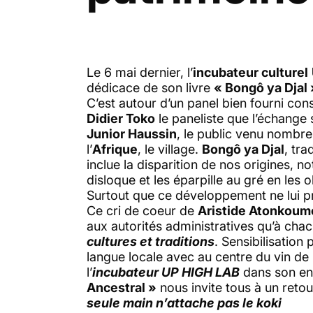
Le 6 mai dernier, l’
incubateur culturel
dédicace de son livre
« Bongô ya Djal 
C’est autour d’un panel bien fourni con
Didier Toko
le paneliste que l’échange 
Junior Haussin
, le public venu nombre
l’
Afrique
, le village.
Bongô ya Djal
, tra
inclue la disparition de nos origines,
disloque et les éparpille au gré en les 
Surtout que ce développement ne lui pr
Ce cri de coeur de
Aristide Atonkoum
aux autorités administratives qu’à chac
cultures et traditions
. Sensibilisation 
langue locale avec au centre du vin de
l’
incubateur UP HIGH LAB
dans son e
Ancestral »
nous invite tous à un reto
seule main n’attache pas le koki