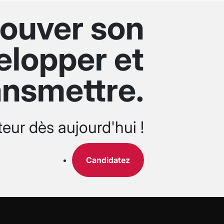
trouver son
elopper et
ansmettre.
teur dès aujourd'hui !
Candidatez