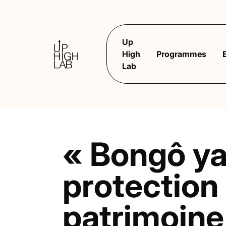
Up
High
Programmes
Lab
« Bongô ya D
protection
patrimoine 