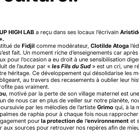
UP HIGH LAB
a reçu dans ses locaux l’écrivain
Aristi
».
stitué de
Fidjil
comme modérateur,
Clotilde Atoga
l’éd
s’est fait. Un moment riche d’enseignements car après la
ux pour l’occasion a eu droit à une sensibilisation dig
duit de l’auteur par «
les Fils du Sud
» est un cri, une 
 notre héritage. Ce développement qui désolidarise le
obligeant, au travers des recasements à oublier leur hist
ofite pas vraiment.
ou
, motivé par la perte de son village maternel est une
un de nous car en plus de veiller sur notre planète, nou
poursuivie par les mélodies de l’artiste
Grimo
qui, à la 
 palmes de raphia pour à chaque fois nous rapprocher 
ngagement pour
la protection de
l
‘environnement
et 
ur aux sources pour retrouver nos repères afin de mieu