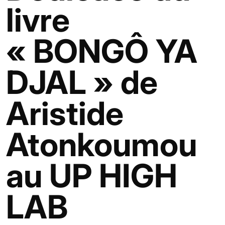
livre
« BONGÔ YA
DJAL » de
Aristide
Atonkoumou
au UP HIGH
LAB